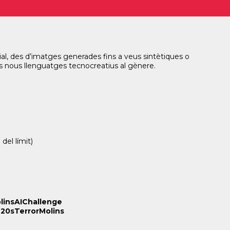
natjar o reinterpretar el terror japonès que va marcar tota
nts i pantalles maleïdes.
cial, des d’imatges generades fins a veus sintètiques o
ls nous llenguatges tecnocreatius al gènere.
del límit)
linsAIChalleng
e
20sTerrorMolins