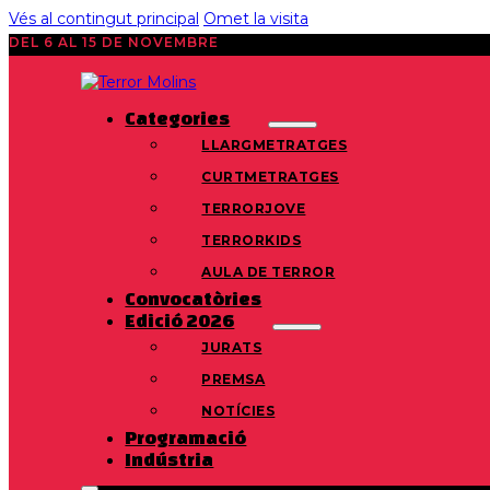
Vés al contingut principal
Omet la visita
DEL 6 AL 15 DE NOVEMBRE
Categories
LLARGMETRATGES
CURTMETRATGES
TERRORJOVE
TERRORKIDS
AULA DE TERROR
Convocatòries
Edició 2026
JURATS
PREMSA
NOTÍCIES
Programació
Indústria