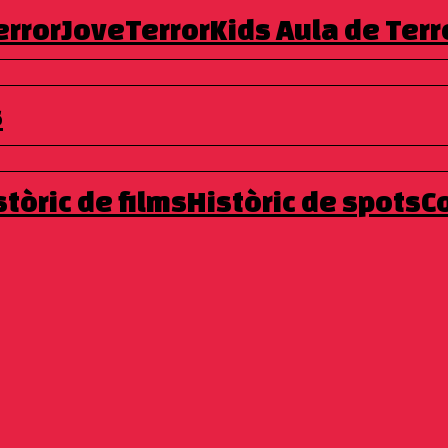
errorJove
TerrorKids
Aula de Terr
s
l’essència original i canvia al format vertical per
duir les generacions que creen, veuen i viuen el terror
stòric de films
Històric de spots
C
osta innovadora dins l’univers digital del festival. Inspirat en
tir en un espai de creativitat espontània, viral i lliure que ha
 transforma en el nou
20 Second Terror Molins — Film
ensat per a TikTok, Reels i els nous llenguatges digitals, que
segons
.
ió: fer por.
ació: