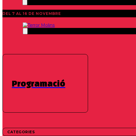
DEL 7 AL 16 DE NOVEMBRE
Notícies
20segonsterrormolins
,
44 Edició 2025
El concurs de
10 anys i f
Programació
canvia. 
CATEGORIES
10 de juliol de 2025