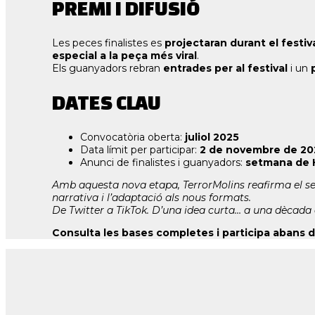
PREMI I DIFUSIÓ
Les peces finalistes es
projectaran durant el festiv
especial a la peça més viral
.
Els guanyadors rebran
entrades per al festival
i un
DATES CLAU
Convocatòria oberta:
juliol 2025
Data límit per participar:
2 de novembre de 20
Anunci de finalistes i guanyadors:
setmana de 
Amb aquesta nova etapa, TerrorMolins reafirma el s
narrativa i l’adaptació als nous formats.
De Twitter a TikTok. D’una idea curta… a una dècada 
Consulta les bases completes i participa abans 