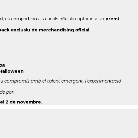
al
, es compartiran als canals oficials i optaran a un
premi
pack exclusiu de merchandising oficial
.
25
Halloween
eu compromís amb el talent emergent, l’experimentació
de por.
del 2 de novembre
.