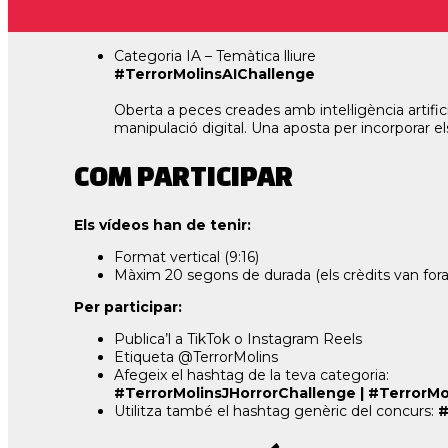
Inspirada en el tema del festival 2025, convida a home
una generació: fantasmes digitals, presències inquieta
Categoria IA – Temàtica lliure
#TerrorMolinsAIChallenge
Oberta a peces creades amb intel·ligència artifi
manipulació digital. Una aposta per incorporar e
COM PARTICIPAR
Els vídeos han de tenir:
Format vertical (9:16)
Màxim 20 segons de durada (els crèdits van fora 
Per participar:
Publica’l a TikTok o Instagram Reels
Etiqueta @TerrorMolins
Afegeix el hashtag de la teva categoria:
#TerrorMolinsJHorrorChallenge | #TerrorMo
Utilitza també el hashtag genèric del concurs:
#