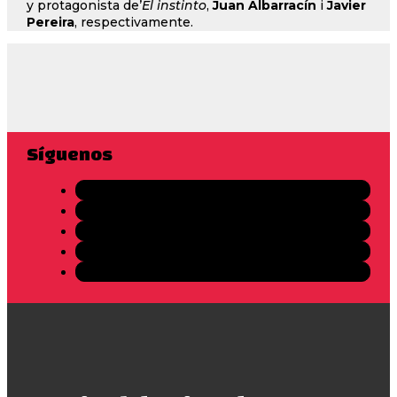
y protagonista de’
El instinto
,
Juan Albarracín
i
Javier
Pereira
, respectivamente.
Síguenos