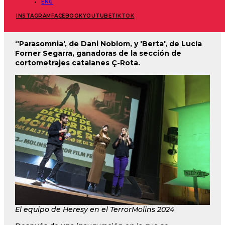
ENG
provenientes de Australia, Reino Unido y Francia,
INSTAGRAM
FACEBOOK
YOUTUBE
TIKTOK
entre las presencias de los primeros días de
festival.
‘'Parasomnia', de Dani Noblom, y 'Berta', de Lucía
Forner Segarra, ganadoras de la sección de
cortometrajes catalanes Ç-Rota.
El equipo de Heresy en el TerrorMolins 2024