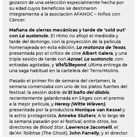
gozaron de una selección especialmente hecha por
su edad cuyos beneficios se destinaron
íntegramente a la asociación AFANOC – Niños con
Cáncer.
Mañana de sierras mecánicas y tarde de 'sold out'
con
La sustancia
.
El ritmo no aflojó el mediodía y
tarde del domingo, con la proyección de la película
homenajeada en esta edición,
La matanza de Texas
,
presentada por el crítico de cine
Albert Galera
, y una
triple sesión de tarde con
Azrael
,
La sustancia
, con
entradas agotadas, y
V/H/S/Beyond
, última entrega de
una saga habitual en la cartelera del TerrorMolins.
Pasado el primer fin de semana del certamen, la
semana comenzaba con uno de los platos fuertes del
festival: la sesión doble de’
El baño del diablo
,
recientemente galardonada en Sitges con el premio
a la mejor película, y
Heresy (Witte Wieven)
,
presentada por la productora
Monique van Kessel
y
la actriz protagonista,
Anneke Sluiters
. A lo largo de
la semana pasarán por el festival, entre otros, los
directores de
Blood Star
,
Lawrence Jacomelli
, el
de’
An Taibhse (The Ghost)
,
John Farrelly
, y el director