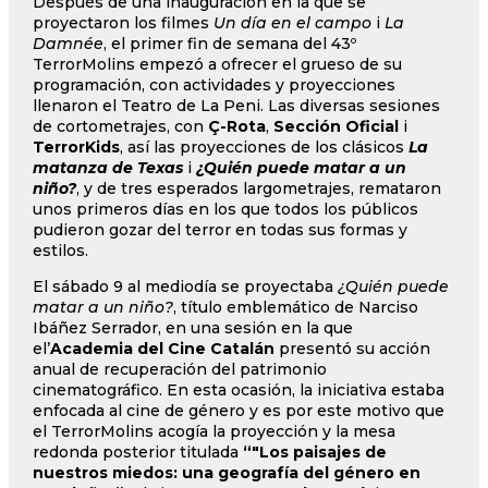
Después de una inauguración en la que se
proyectaron los filmes
Un día en el campo
i
La
Damnée
, el primer fin de semana del 43º
TerrorMolins empezó a ofrecer el grueso de su
programación, con actividades y proyecciones
llenaron el Teatro de La Peni. Las diversas sesiones
de cortometrajes, con
Ç-Rota
,
Sección Oficial
i
TerrorKids
, así las proyecciones de los clásicos
La
matanza de Texas
i
¿Quién puede matar a un
niño?
, y de tres esperados largometrajes, remataron
unos primeros días en los que todos los públicos
pudieron gozar del terror en todas sus formas y
estilos.
El sábado 9 al mediodía se proyectaba
¿Quién puede
matar a un niño?
, título emblemático de Narciso
Ibáñez Serrador, en una sesión en la que
el’
Academia del Cine Catalán
presentó su acción
anual de recuperación del patrimonio
cinematográfico. En esta ocasión, la iniciativa estaba
enfocada al cine de género y es por este motivo que
el TerrorMolins acogía la proyección y la mesa
redonda posterior titulada
“"Los paisajes de
nuestros miedos: una geografía del género en