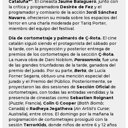
Cataluña"”
. El cineasta
Jaume Balagueró
, junto con
la crítica y programadora
Desirée de Fez
y el
programador y comisario de la acción
Jordi Sánchez
Navarro
, ofrecieron su mirada sobre los espacios del
terror en una charla moderada por Tariq Porter,
miembro del equipo del festival.
Día de cortometraje y palmarés de Ç-Rota.
El cine
catalán siguió siendo el protagonista del sábado por
la tarde, con la proyección y posterior entrega de
premios de los cortometrajes de la sección
Ç-Rota
.
La nueva obra de Dani Noblom,
Parasomnia
,
fue una
de las grandes triunfadoras de la tarde, ganadora del
premio del jurado. Por su parte,
Berta
, de Lucía
Forner Segarra, obtuvo una mención especial del
jurado y el Premio del Público. Posteriormente, se
proyectaron las dos sesiones de
Sección Oficial
de
cortometrajes, con todas las entradas vendidas y la
presencia de cineastas como
Sebastien Roignant
(
Puzzle
; Francia),
Colin G Cooper
(
Bath Bomb
;
Canadá) o
Radheya Jegatheva
(
An Artist's Curse
;
Australia), entre otros. El domingo por la mañana la
programación de cortometrajes prosiguió con la
sesión
TerrorKids
, donde niños de entre 6 y 12 años