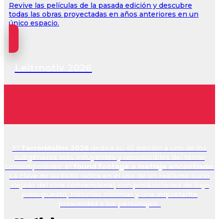
Revive las películas de la pasada edición y descubre
todas las obras proyectadas en años anteriores en un
único espacio.
Leitmotiv 2026
Found Footage
Metraje Encontr
El
TerrorMolins 2026
dedica su 45 edición a uno de los
subgéneros más influyentes y reconocibles del terror
contemporáneo: el
found footage o metraje encontrado
.
La clave de su éxito radica en el uso de un realismo sucio
alejado del cine convencional, con producciones de bajo
presupuesto, historias mínimas y una inquietante
proximidad a los personajes.