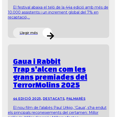
El festival abaixa el teló de la 44a edició amb més de
10.000 assistents i un increment global del 7% en
recaptació,...
Llegir més
Gaua i Rabbit
Trap s’alcen com les
grans premiades del
TerrorMolins 2025
44 EDICIÓ 2025
,
DESTACATS
,
PALMARÈS
El nou film de l’alabès Paul Urkijo, ‘Gaua’, s’ha endut
els principals reconeixements del certamen: Millor