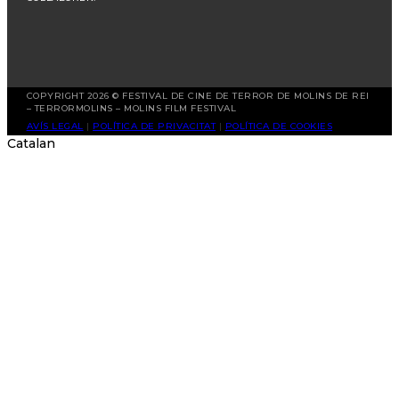
COPYRIGHT 2026 © FESTIVAL DE CINE DE TERROR DE MOLINS DE REI
– TERRORMOLINS – MOLINS FILM FESTIVAL
AVÍS LEGAL
|
POLÍTICA DE PRIVACITAT
|
POLÍTICA DE COOKIES
Catalan