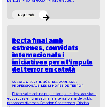
pel·lícula, Millor direcció i Millors efectes...
Llegir més
Recta final amb
estrenes, convidats
internacionals i
iniciatives per a l’impuls
del terror en català
44 EDICIÓ 2025
,
INDÚSTRIA
,
JORNADES
PROFESSIONALS
,
LES 12 HORES DE TERROR
El festival combina projeccions, xerrades i activitats
educatives en una setmana intensa plena de públic i
propostes diverses. Brandon Christensen, Cristian