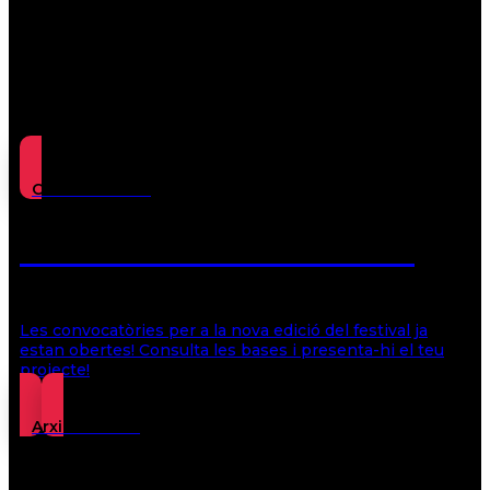
Convocatòries
Oberta convocatòria 2026
Les convocatòries per a la nova edició del festival ja
estan obertes! Consulta les bases i presenta-hi el teu
projecte!
Arxiu de films
Consulta el nou arxiu històric