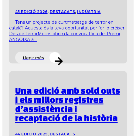
45 EDICIÓ 2026
,
DESTACATS
,
INDÚSTRIA
Tens un projecte de curtmetratge de terror en
català? Aquesta és la teva oportunitat per fer-lo créixer.
Des de TerrorMolins obrim la convocatòria del Premi
ANGOIXA al...
Llegir més
Una edició amb sold outs
i els millors registres
d’assistència i
recaptació de la història
44 EDICIÓ 2025
,
DESTACATS