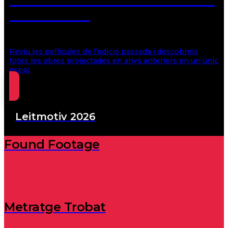
del festival
Reviu les pel·lícules de l’edició passada i descobreix
totes les obres projectades en anys anteriors en un únic
espai.
Leitmotiv 2026
Found Footage
Metratge Trobat