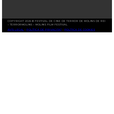
COPYRIGHT 2026 © FESTIVAL DE CINE DE TERROR DE MOLINS DE REI
– TERRORMOLINS – MOLINS FILM FESTIVAL
AVÍS LEGAL
|
POLÍTICA DE PRIVACITAT
|
POLÍTICA DE COOKIES