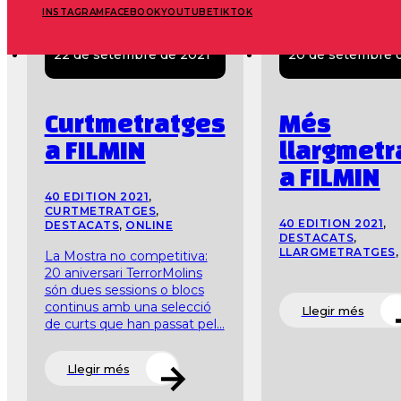
INSTAGRAM
FACEBOOK
YOUTUBE
TIKTOK
22 de setembre de 2021
20 de setembre 
Curtmetratges
Més
a FILMIN
llargmetr
a FILMIN
40 EDITION 2021
,
CURTMETRATGES
,
40 EDITION 2021
,
DESTACATS
,
ONLINE
DESTACATS
,
LLARGMETRATGES
La Mostra no competitiva:
20 aniversari TerrorMolins
són dues sessions o blocs
continus amb una selecció
Llegir més
de curts que han passat pel...
Llegir més