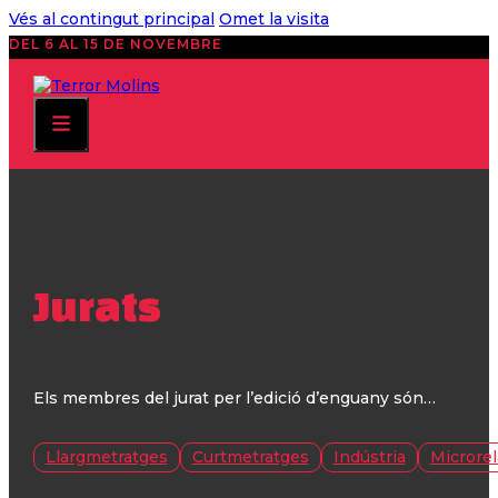
Vés al contingut principal
Omet la visita
DEL 6 AL 15 DE NOVEMBRE
Jurats
Els membres del jurat per l’edició d’enguany són…
Llargmetratges
Curtmetratges
Indústria
Microrel