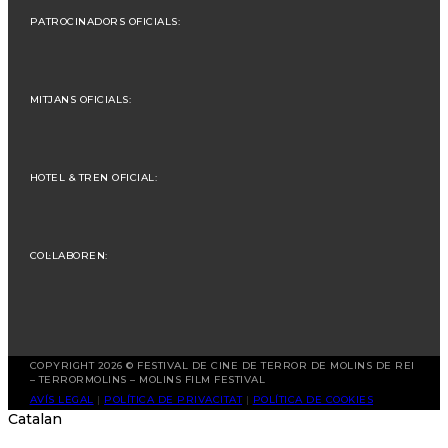
PATROCINADORS OFICIALS:
MITJANS OFICIALS:
HOTEL & TREN OFICIAL:
COL·LABOREN:
COPYRIGHT 2026 © FESTIVAL DE CINE DE TERROR DE MOLINS DE REI
– TERRORMOLINS – MOLINS FILM FESTIVAL
AVÍS LEGAL
|
POLÍTICA DE PRIVACITAT
|
POLÍTICA DE COOKIES
Catalan