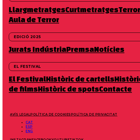
Llargmetratges
Curtmetratges
Terro
Aula de Terror
EDICIÓ 2025
Jurats
Indústria
Premsa
Notícies
EL FESTIVAL
El Festival
Històric de cartells
Històri
de films
Històric de spots
Contacte
AVÍS LEGAL
POLÍTICA DE COOKIES
POLÍTICA DE PRIVACITAT
CAT
ESP
ENG
INSTAGRAM
FACEBOOK
YOUTUBE
TIKTOK