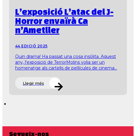
L’exposició L’atac del J-
Horror envaïrà Ca
n’Ametller
44 EDICIÓ 2025
Quin drama! Ha passat una cosa insòlita. Aquest
any, l'exposició de TerrorMolins volia ser un
homenatge als cartells de pel·lícules de cinema...
Llegir més
Segueix-nos