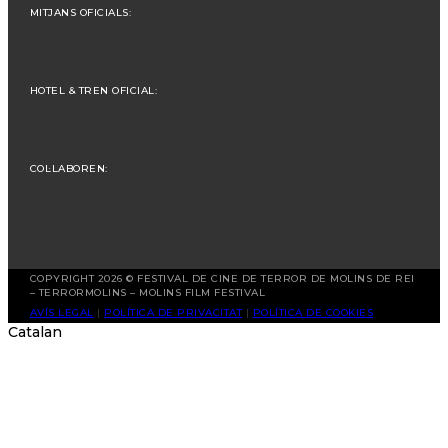
MITJANS OFICIALS:
HOTEL & TREN OFICIAL:
COL·LABOREN:
COPYRIGHT 2026 © FESTIVAL DE CINE DE TERROR DE MOLINS DE REI
– TERRORMOLINS – MOLINS FILM FESTIVAL
AVÍS LEGAL
|
POLÍTICA DE PRIVACITAT
|
POLÍTICA DE COOKIES
Catalan