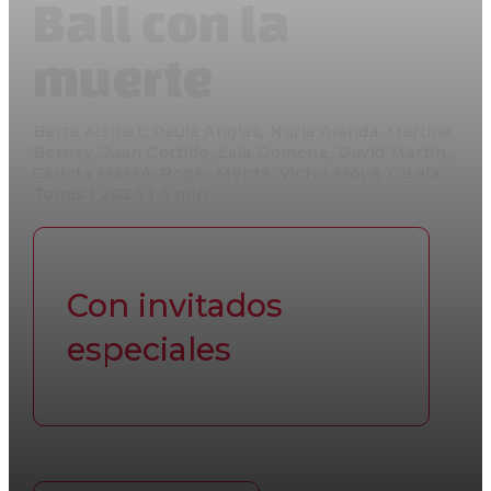
Ball con la
muerte
Berta Alsinet, Paula Anglás, Nuria Aranda, Martina
Berney, Juan Cortido, Laia Domene, David Martin,
Carlota Massó, Roger Menta, Victor Moya, Gisela
Torras | 2024 | 4 min.
Con invitados
especiales