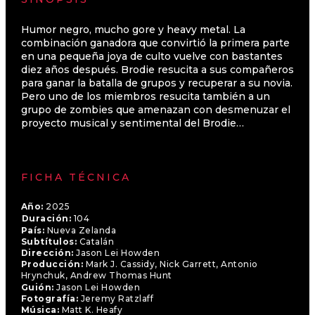
Humor negro, mucho gore y heavy metal. La
combinación ganadora que convirtió la primera parte
en una pequeña joya de culto vuelve con bastantes
diez años después. Brodie resucita a sus compañeros
para ganar la batalla de grupos y recuperar a su novia.
Pero uno de los miembros resucita también a un
grupo de zombies que amenazan con desmenuzar el
proyecto musical y sentimental del Brodie…
FICHA TÉCNICA
Año:
2025
Duración:
104
País:
Nueva Zelanda
Subtítulos:
Catalán
Dirección:
Jason Lei Howden
Producción:
Mark J. Cassidy, Nick Garrett, Antonio
Hrynchuk, Andrew Thomas Hunt
Guión:
Jason Lei Howden
Fotografía:
Jeremy Ratzlaff
Música:
Matt K. Heafy