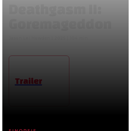
Deathgasm II:
Goremageddon
Jason Lei Howden | 2025 | 104 min.
Trailer
SINOPSIS