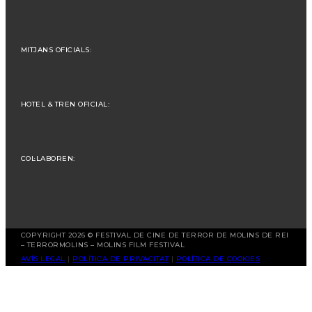
MITJANS OFICIALS:
HOTEL & TREN OFICIAL:
COL·LABOREN:
COPYRIGHT 2026 © FESTIVAL DE CINE DE TERROR DE MOLINS DE REI
– TERRORMOLINS – MOLINS FILM FESTIVAL
AVÍS LEGAL
|
POLÍTICA DE PRIVACITAT
|
POLÍTICA DE COOKIES