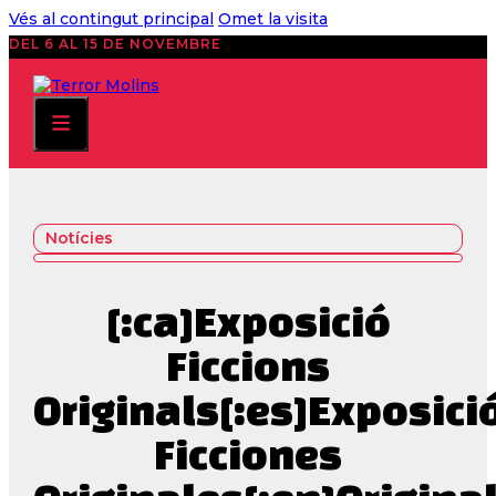
Vés al contingut principal
Omet la visita
DEL 6 AL 15 DE NOVEMBRE
Notícies
[:ca]Exposició
Ficcions
Originals[:es]Exposici
Ficciones