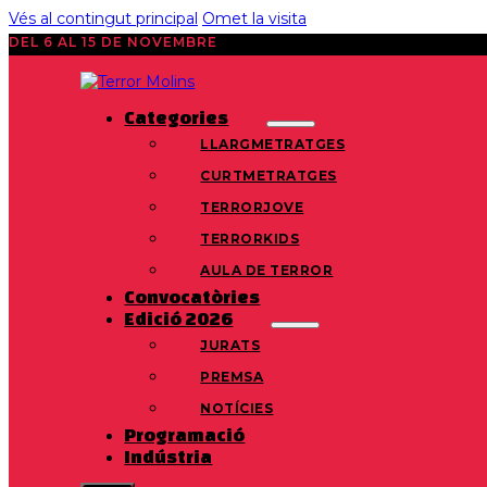
Vés al contingut principal
Omet la visita
DEL 6 AL 15 DE NOVEMBRE
Categories
LLARGMETRATGES
CURTMETRATGES
TERRORJOVE
TERRORKIDS
AULA DE TERROR
Convocatòries
Edició 2026
JURATS
PREMSA
NOTÍCIES
Programació
Indústria