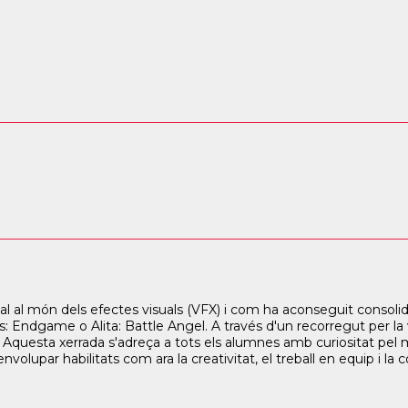
l al món dels efectes visuals (VFX) i com ha aconseguit consolida
Endgame o Alita: Battle Angel. A través d'un recorregut per la vos
 Aquesta xerrada s'adreça a tots els alumnes amb curiositat pel m
olupar habilitats com ara la creativitat, el treball en equip i la c