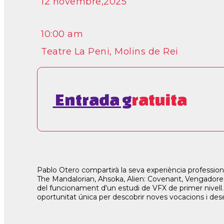
12 novembre,2025
10:00 am
Teatre La Peni, Molins de Rei
Entrada g
ratuita
Pablo Otero compartirà la seva experiència professiona
The Mandalorian, Ahsoka, Alien: Covenant, Vengadores: 
del funcionament d'un estudi de VFX de primer nivell.
oportunitat única per descobrir noves vocacions i desenv