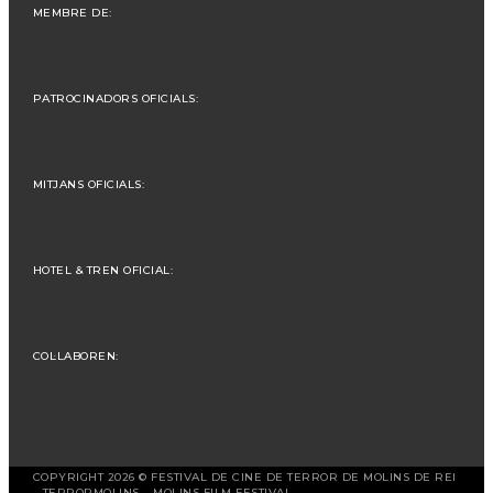
MEMBRE DE:
PATROCINADORS OFICIALS:
MITJANS OFICIALS:
HOTEL & TREN OFICIAL:
COL·LABOREN:
COPYRIGHT 2026 © FESTIVAL DE CINE DE TERROR DE MOLINS DE REI
– TERRORMOLINS – MOLINS FILM FESTIVAL