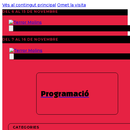
Vés al contingut principal
Omet la visita
DEL 6 AL 15 DE NOVEMBRE
DEL 7 AL 16 DE NOVEMBRE
Segueix-nos
Programació
Festival de Cine de Terror
CATEGORIES