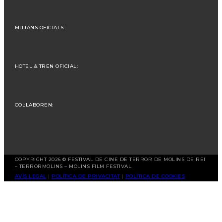
MITJANS OFICIALS:
HOTEL & TREN OFICIAL:
COL·LABOREN:
COPYRIGHT 2026 © FESTIVAL DE CINE DE TERROR DE MOLINS DE REI
– TERRORMOLINS – MOLINS FILM FESTIVAL
AVÍS LEGAL
|
POLÍTICA DE PRIVACITAT
|
POLÍTICA DE COOKIES