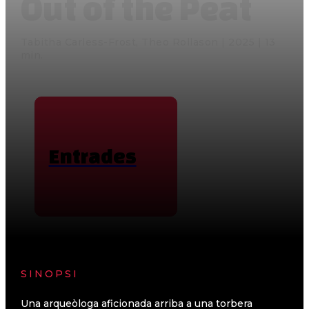
Out of the Peat
Tabitha Carless-Frost, Theo Rollason | 2025 | 13
min.
Entrades
SINOPSI
Una arqueòloga aficionada arriba a una torbera