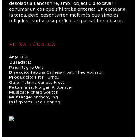
desolada a Lancashire, amb l’objectiu d’excavar i
exhumar un cos que s’hi troba enterrat. En excavar a
la torba, però, desenterren molt més que simples
relíquies i surt a la superfície un passat ben obscur.
FITXA TÈCNICA
Any:
2025
Durada:
13
País:
Regne Unit
Direcció:
Tabitha Carless-Frost, Theo Rollason
Producció:
Tate Turnbull
Guió:
Tabitha Carless-Frost
Fotografia:
Morgan K. Spencer
Música:
Richard Skelton
Muntatge:
Anthony Ing
Intèrprets:
Roo Gehring