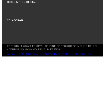
HOTEL & TREN OFICIAL:
COLABORAN:
COPYRIGHT 2026 © FESTIVAL DE CINE DE TERROR DE MOLINS DE REI
– TERRORMOLINS – MOLINS FILM FESTIVAL
AVISO LEGAL
|
POLÍTICA DE PRIVACIDAD
|
POLÍTICA DE COOKIES