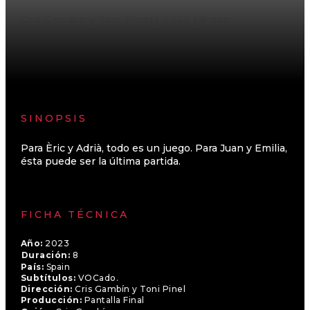
Cris Gambín y Toni Pinel | 2023 | 8 min.
SINOPSIS
Para Èric y Adrià, todo es un juego. Para Juan y Emilia,
ésta puede ser la última partida.
FICHA TÉCNICA
Año:
2023
Duración:
8
País:
Spain
Subtítulos:
VOCado.
Dirección:
Cris Gambín y Toni Pinel
Producción:
Pantalla Final