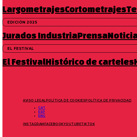
Largometrajes
Cortometrajes
Te
Nunca Nakanishi | 2025 | 15 min.
EDICIÓN 2025
Jurados
Industria
Prensa
Notici
Trailer
EL FESTIVAL
El Festival
Histórico de carteles
Entradas
AVISO LEGAL
POLÍTICA DE COOKIES
POLÍTICA DE PRIVACIDAD
CAT
ESP
ENG
INSTAGRAM
FACEBOOK
YOUTUBE
TIKTOK
SINOPSIS