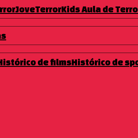
rrorJove
TerrorKids
Aula de Terro
as
Histórico de films
Histórico de sp