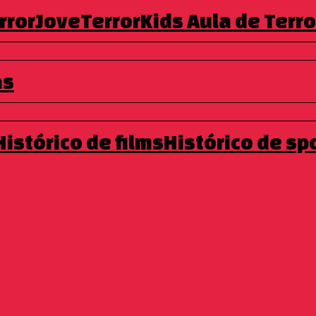
rrorJove
TerrorKids
Aula de Terro
ra con su colega contra el chef en la cocina más prestigiosa de H
uerda floja que explora el coste de la devoción extrema.
as
Histórico de films
Histórico de sp