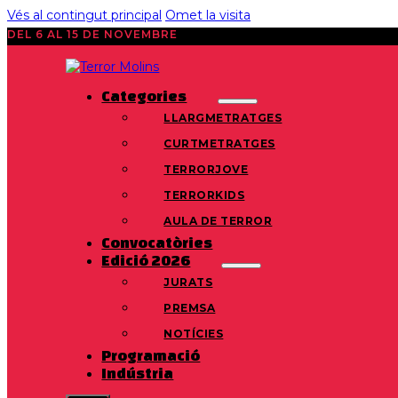
Vés al contingut principal
Omet la visita
DEL 6 AL 15 DE NOVEMBRE
Categories
LLARGMETRATGES
CURTMETRATGES
TERRORJOVE
TERRORKIDS
AULA DE TERROR
Convocatòries
Edició 2026
JURATS
PREMSA
NOTÍCIES
Programació
Indústria