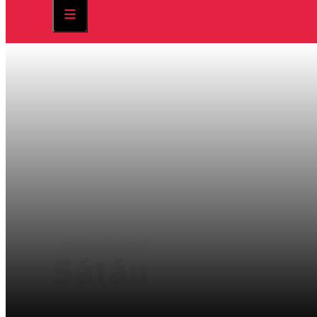
CURTMETRATGES
Sátán
Marcell Belső, Csihar Arion | 2021 | 15 min min.