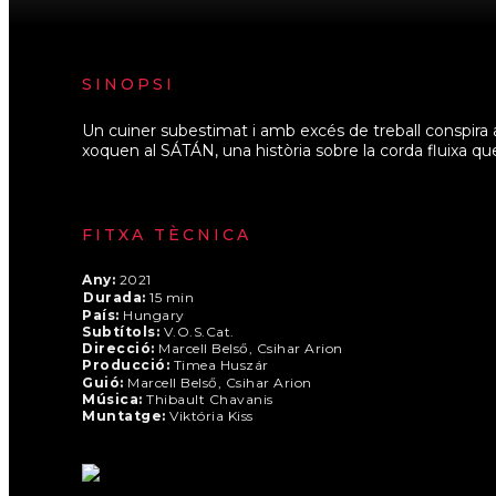
SINOPSI
Un cuiner subestimat i amb excés de treball conspira am
xoquen al SÁTÁN, una història sobre la corda fluixa qu
FITXA TÈCNICA
Any:
2021
Durada:
15 min
País:
Hungary
Subtítols:
V.O.S.Cat.
Direcció:
Marcell Belső, Csihar Arion
Producció:
Timea Huszár
Guió:
Marcell Belső, Csihar Arion
Música:
Thibault Chavanis
Muntatge:
Viktória Kiss