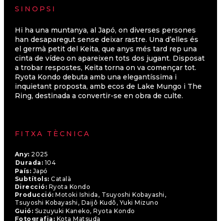
SINOPSI
Hi ha una muntanya, al Japó, on diverses persones
han desaparegut sense deixar rastre. Una d’elles és
el germà petit del Keita, que anys més tard rep una
cinta de vídeo on apareixen tots dos jugant. Disposat
a trobar respostes, Keita torna on va començar tot.
Ryota Kondo debuta amb una elegantíssima i
inquietant proposta, amb ecos de Lake Mungo i The
Ring, destinada a convertir-se en obra de culte.
FITXA TÈCNICA
Any:
2025
Durada:
104
País:
Japó
Subtítols:
Català
Direcció:
Ryota Kondo
Producció:
Motoki Ishida, Tsuyoshi Kobayashi,
Tsuyoshi Kobayashi, Daijô Kudô, Yuki Mizuno
Guió:
Suzuyuki Kaneko, Ryota Kondo
Fotografia:
Kota Matsuda