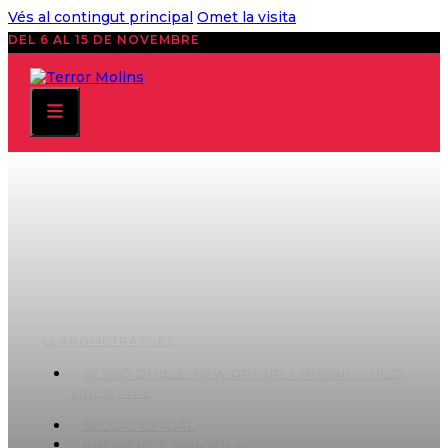
Vés al contingut principal
Omet la visita
DEL 6 AL 15 DE NOVEMBRE
LLARGMETRATGES
SESSIÓ DOBLE: NEW GROUP + MISSING CHILD
VIDEOTAPE
SECCIÓ OFICIAL
PREMIERE ESPANYOLA