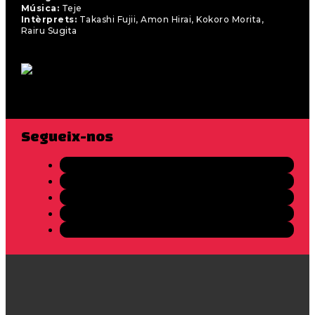
Música:
Teje
Intèrprets:
Takashi Fujii, Amon Hirai, Kokoro Morita,
Rairu Sugita
Segueix-nos