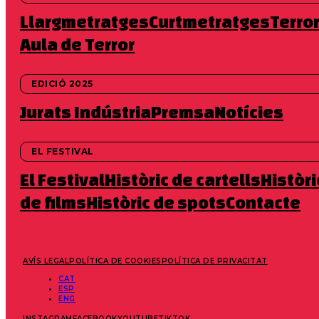
Pàgina principal
Llargmetratges
Curtmetratges
Terro
Aula de Terror
EDICIÓ 2025
Jurats
Indústria
Premsa
Notícies
EL FESTIVAL
El Festival
Històric de cartells
Històri
de films
Històric de spots
Contacte
AVÍS LEGAL
POLÍTICA DE COOKIES
POLÍTICA DE PRIVACITAT
CAT
ESP
ENG
INSTAGRAM
FACEBOOK
YOUTUBE
TIKTOK