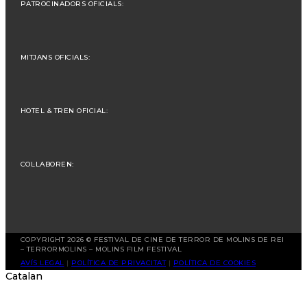
PATROCINADORS OFICIALS:
MITJANS OFICIALS:
HOTEL & TREN OFICIAL:
COL·LABOREN:
COPYRIGHT 2026 © FESTIVAL DE CINE DE TERROR DE MOLINS DE REI
– TERRORMOLINS – MOLINS FILM FESTIVAL
AVÍS LEGAL
|
POLÍTICA DE PRIVACITAT
|
POLÍTICA DE COOKIES
Catalan