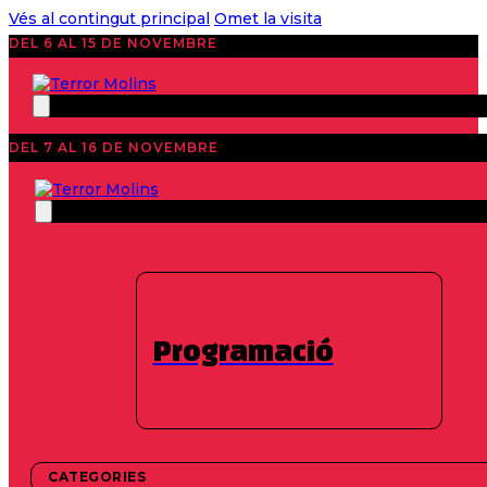
Vés al contingut principal
Omet la visita
DEL 6 AL 15 DE NOVEMBRE
DEL 7 AL 16 DE NOVEMBRE
Pre-reserva feta!
S’ha enviat el teu formulari
Programació
Gràcies per contactar amb nosaltres!
Ens posarem
en contacte amb tu
per resoldre els dubtes que
tinguis, mentrestant pots seguir navegant per la
web
.
CATEGORIES