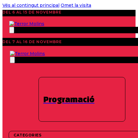
Vés al contingut principal
Omet la visita
DEL 6 AL 15 DE NOVEMBRE
DEL 7 AL 16 DE NOVEMBRE
EDICIÓ 2025
Taller
d’escriptura:
Programació
Com fer un
microrelat de
terror
CATEGORIES