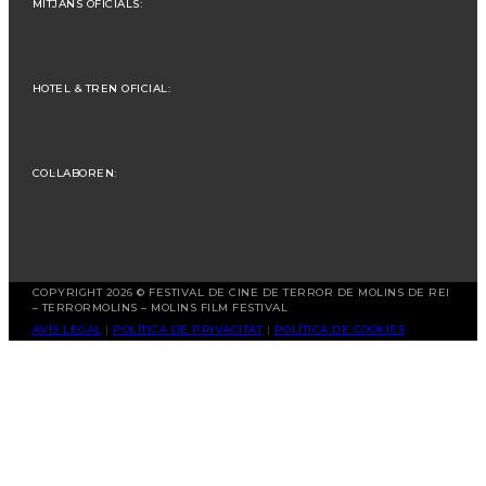
MITJANS OFICIALS:
HOTEL & TREN OFICIAL:
COL·LABOREN:
COPYRIGHT 2026 © FESTIVAL DE CINE DE TERROR DE MOLINS DE REI
– TERRORMOLINS – MOLINS FILM FESTIVAL
AVÍS LEGAL
|
POLÍTICA DE PRIVACITAT
|
POLÍTICA DE COOKIES