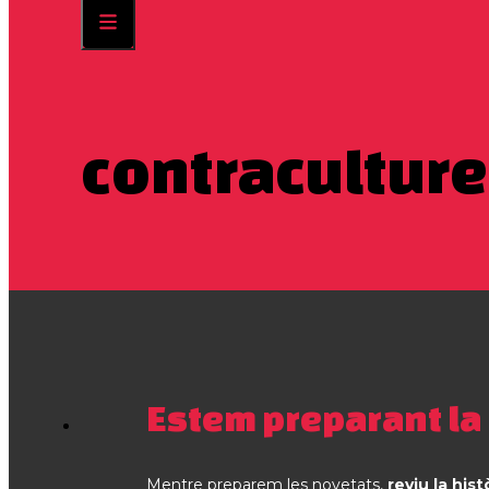
contraculture
Estem preparant la
Mentre preparem les novetats,
reviu la hist