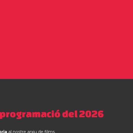
 programació del 2026
òria
al nostre arxiu de films.