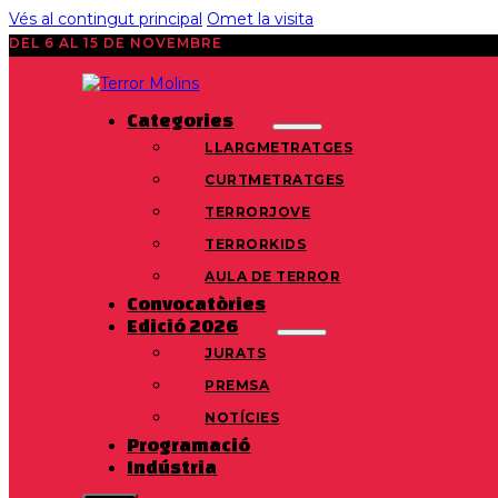
Vés al contingut principal
Omet la visita
DEL 6 AL 15 DE NOVEMBRE
Categories
LLARGMETRATGES
CURTMETRATGES
TERRORJOVE
TERRORKIDS
AULA DE TERROR
Convocatòries
Edició 2026
JURATS
PREMSA
NOTÍCIES
Programació
Indústria