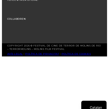
COL·LABOREN:
COPYRIGHT 2026 © FESTIVAL DE CINE DE TERROR DE MOLINS DE REI
– TERRORMOLINS – MOLINS FILM FESTIVAL
AVÍS LEGAL
|
POLÍTICA DE PRIVACITAT
|
POLÍTICA DE COOKIES
Spanish
English
Catalan