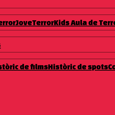
errorJove
TerrorKids
Aula de Terr
scollit per formar part
de la prestigiosa associació European
 Cine de Terror de Molins de Rei es
elegido para formar parte
estivals Federation.[:en]Molins Horror Film Festival is
chosen
s
estivals Federation.[:]
stòric de films
Històric de spots
C