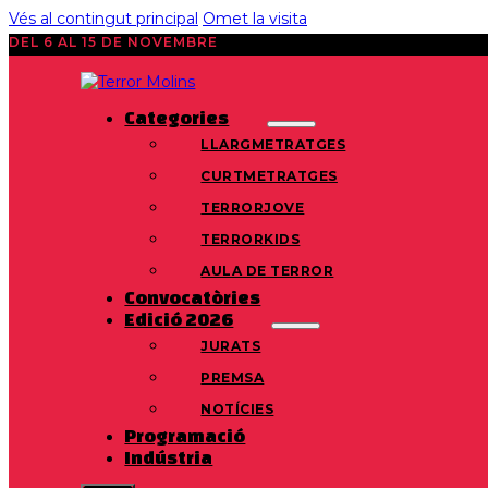
Vés al contingut principal
Omet la visita
DEL 6 AL 15 DE NOVEMBRE
Categories
LLARGMETRATGES
CURTMETRATGES
TERRORJOVE
TERRORKIDS
AULA DE TERROR
Convocatòries
Edició 2026
JURATS
PREMSA
NOTÍCIES
Programació
Indústria