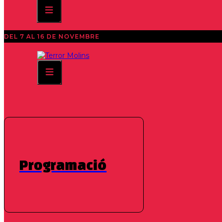
DEL 7 AL 16 DE NOVEMBRE
Notícies
[:ca]
Melies[:e
Melies[:en]
Programació