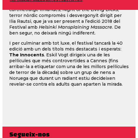
Com complement de la sessió, tindrem el
curtmetratge finlandès,
Night of the Living Dicks
,
terror nòrdic compromès i desvergonyit dirigit per
Ilia Rautsi, que ja va ser present a l’edició 2018 del
Festival amb
Helsinki Mansplaining Massacre
. De
ben segur, no deixarà ningú indiferent.
I per culminar amb tot luxe, el festival tancarà la 40
edició amb un dels títols més destacats i esperats:
The Innocents
. Eskil Vogt dirigeix una de les
pel·lícules que més controvertides a Cannes (fins
arribar-la a etiquetar com una de les millors pel·lícules
de terror de la dècada) sobre un grup de nens a
Noruega que durant un radiant estiu decideixen
revelar-se contra els adults quan aparten la mirada.
Segueix-nos