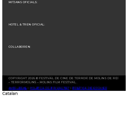
MITJANS OFICIALS:
HOTEL & TREN OFICIAL:
COL·LABOREN:
COPYRIGHT 2026 © FESTIVAL DE CINE DE TERROR DE MOLINS DE REI
– TERRORMOLINS – MOLINS FILM FESTIVAL
AVÍS LEGAL
|
POLÍTICA DE PRIVACITAT
|
POLÍTICA DE COOKIES
Catalan