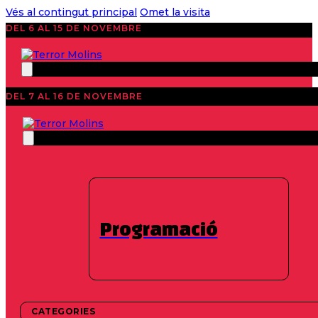
Vés al contingut principal
Omet la visita
DEL 6 AL 15 DE NOVEMBRE
DEL 7 AL 16 DE NOVEMBRE
Notícies
40 Edition 2021
,
Destacats
,
Llargmetratges
TerrorMolins
anuncia la pel·lícula
Programació
d’inauguració i
clausura
CATEGORIES