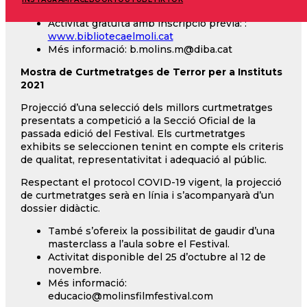
Biblioteca el Molí. Sala d’actes
Activitat gratuïta amb inscripció prèvia: :
www.bibliotecaelmoli.cat
Més informació: b.molins.m@diba.cat
Mostra de Curtmetratges de Terror per a Instituts
2021
Projecció d’una selecció dels millors curtmetratges
presentats a competició a la Secció Oficial de la
passada edició del Festival. Els curtmetratges
exhibits se seleccionen tenint en compte els criteris
de qualitat, representativitat i adequació al públic.
Respectant el protocol COVID-19 vigent, la projecció
de curtmetratges serà en línia i s’acompanyarà d’un
dossier didàctic.
També s’ofereix la possibilitat de gaudir d’una
masterclass a l’aula sobre el Festival.
Activitat disponible del 25 d’octubre al 12 de
novembre.
Més informació:
educacio@molinsfilmfestival.com