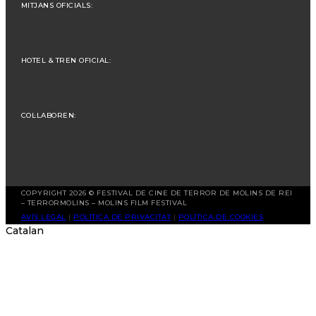
MITJANS OFICIALS:
HOTEL & TREN OFICIAL:
COL·LABOREN:
COPYRIGHT 2026 © FESTIVAL DE CINE DE TERROR DE MOLINS DE REI
– TERRORMOLINS – MOLINS FILM FESTIVAL
AVÍS LEGAL
|
POLÍTICA DE PRIVACITAT
|
POLÍTICA DE COOKIES
Catalan