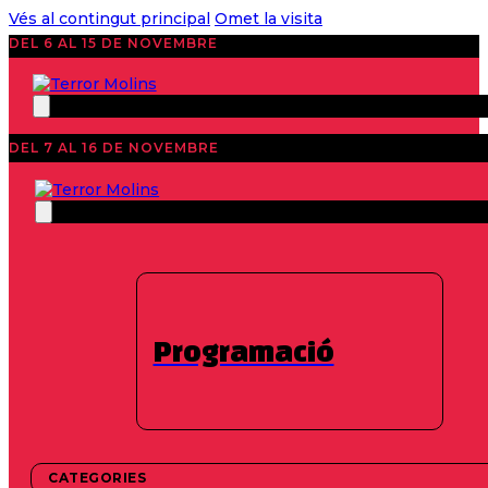
Vés al contingut principal
Omet la visita
DEL 6 AL 15 DE NOVEMBRE
DEL 7 AL 16 DE NOVEMBRE
Notícies
40 Edition 2021
,
Destacats
Aula de Terror:
Activitats Educatives
Programació
1 de novembre de 2021
CATEGORIES