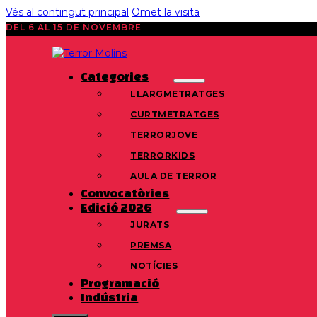
Vés al contingut principal
Omet la visita
DEL 6 AL 15 DE NOVEMBRE
Categories
LLARGMETRATGES
CURTMETRATGES
TERRORJOVE
TERRORKIDS
AULA DE TERROR
Convocatòries
Edició 2026
JURATS
PREMSA
NOTÍCIES
Programació
Indústria