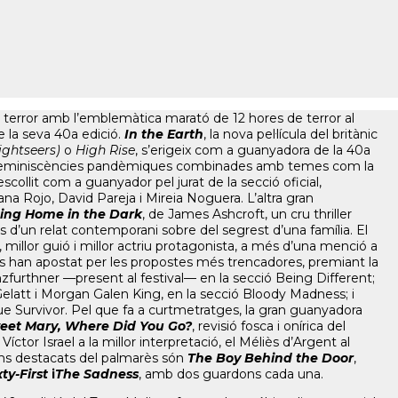
 terror amb l’emblemàtica marató de 12 hores de terror al
e la seva 40a edició.
In the Earth
, la nova pel·lícula del britànic
Sightseers)
o
High Rise
, s’erigeix com a guanyadora de la 40a
e de reminiscències pandèmiques combinades amb temes com la
escollit com a guanyador pel jurat de la secció oficial,
na Rojo, David Pareja i Mireia Noguera. L’altra gran
ing Home in the Dark
, de James Ashcroft, un cru thriller
és d’un relat contemporani sobre del segrest d’una família. El
, millor guió i millor actriu protagonista, a més d’una menció a
ives han apostat per les propostes més trencadores, premiant la
zfurthner —present al festival— en la secció Being Different;
 Gelatt i Morgan Galen King, en la secció Bloody Madness; i
ue Survivor. Pel que fa a curtmetratges, la gran guanyadora
et Mary, Where Did You Go?
, revisió fosca i onírica del
íctor Israel a la millor interpretació, el Méliès d’Argent al
films destacats del palmarès són
The Boy Behind the Door
,
xty-First
i
The Sadness
, amb dos guardons cada una.