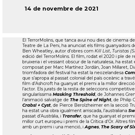
14 de novembre de 2021
El TerrorMolins, que tanca avui nou dies de cinema de
Teatre de La Peni, ha anunciat els films guanyadors d
Ben Wheatley, autor d’obres com
Kill List
,
Turistas (
edició del TerrorMolins. El film, rodat el 2020 i pl
bruixeria i el vessant obscur de la naturalesa, ha estat 
composat per Marc Martínez Jordán, Joan Millaret, Dia
triomfadora del festival ha estat la neozelandesa
Com
que s’apropa al passat colonial del país oceànic a trav
film d’Ashcroft ha guanyat el premi a la millor direcció
l’actor. Els jurats de la resta de seleccions competit
singularíssima
Masking Threshold
, de Johannes Gren
l’animació salvatge de
The Spine of Night
, de Philip
Crabs! + Cyst
, de Pierce Berolzheimer en la secció Tr
ha estat una obra igualment arriscada, l’australiana
Swe
passat d’Austràlia, i
Transfer
, que ha guanyat el premi V
millor curt europeu i premi de la Crítica d’Or. Altres 
amb un premi i una menció, i
Agnes
,
The Scary of Si