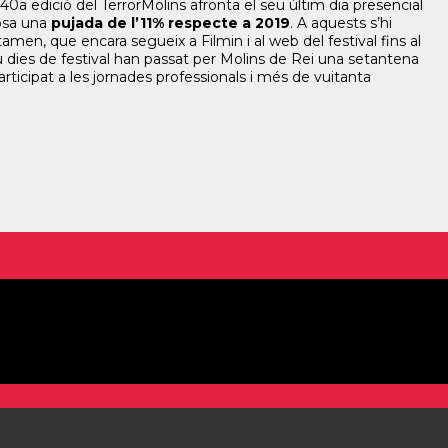
40a edició del TerrorMolins afronta el seu últim dia presencial
posa una
pujada de l’11% respecte a 2019
. A aquests s’hi
amen, que encara segueix a Filmin i al web del festival fins al
u dies de festival han passat per Molins de Rei una setantena
rticipat a les jornades professionals i més de vuitanta