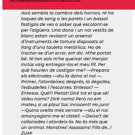
beneita perquè no s’emprenyi (té la mà
llarga). Ràpidament me’n penedeixo.
Això sembla la cambra dels horrors. Hi ha
taques de sang a les parets i un bassal
fastigós de ves a saber què escolant-se
per l’aigüera. Una dona i un noi vestits de
blanc estan revisant un arsenal
d’instruments de tortura disposats al
llarg d’una tauleta metàl·lica. Ha de
tractar-se d’un error, em dic. M’he portat
bé. Ni tan sols m’he queixat del menjar.
Inclús vaig entregar-los el meu fill. Per
què haurien de castigar-me? —Prepara
els elèctrodes —diu la dona al noi —.
Primer, l’atordeixes; després, la degolles,
l’esbudelles i l’escorxes. Entesos? —
Entesos. Què?! Pietat! Diré tot el que sé!
Voleu noms? Diré noms! Però no em
mateu, si us plau! Soc innocent! Ho juro!
—Quina ovella més xerraire —diu el noi
amanyagant-me el clatell. —Deixa’t de
collonades i atordeix-la. No és més que
un animal. Monstres! Assassins! Fills de…!
ZUM!