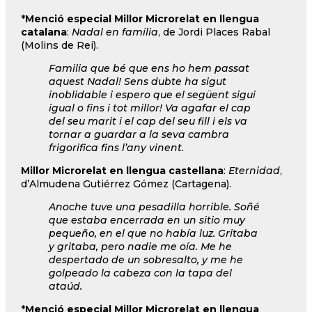
*
Menció especial
Millor Microrelat en llengua
catalana
:
Nadal en família
, de Jordi Places Rabal
(Molins de Rei).
Familia que bé que ens ho hem passat
aquest Nadal! Sens dubte ha sigut
inoblidable i espero que el següent sigui
igual o fins i tot millor! Va agafar el cap
del seu marit i el cap del seu fill i els va
tornar a guardar a la seva cambra
frigorifica fins l’any vinent.
Millor Microrelat en llengua castellana
:
Eternidad
,
d’Almudena Gutiérrez Gómez (Cartagena).
Anoche tuve una pesadilla horrible. Soñé
que estaba encerrada en un sitio muy
pequeño, en el que no había luz. Gritaba
y gritaba, pero nadie me oía. Me he
despertado de un sobresalto, y me he
golpeado la cabeza con la tapa del
ataúd.
*
Menció especial
Millor Microrelat en llengua