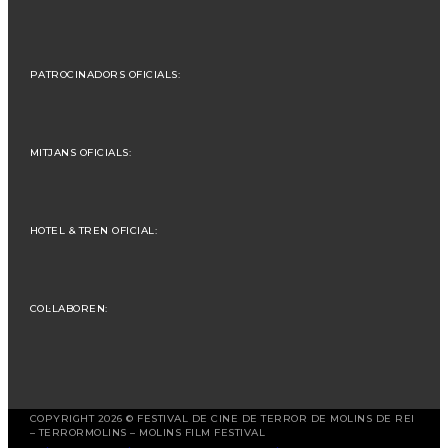
PATROCINADORS OFICIALS:
MITJANS OFICIALS:
HOTEL & TREN OFICIAL:
COL·LABOREN:
COPYRIGHT 2026 © FESTIVAL DE CINE DE TERROR DE MOLINS DE REI
– TERRORMOLINS – MOLINS FILM FESTIVAL