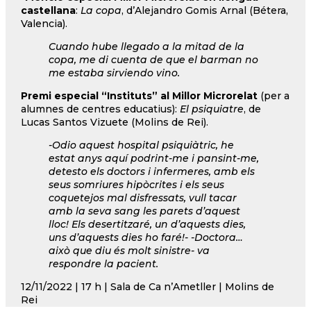
castellana
:
La copa
, d’Alejandro Gomis Arnal (Bétera,
Valencia).
Cuando hube llegado a la mitad de la
copa, me di cuenta de que el barman no
me estaba sirviendo vino.
Premi especial “Instituts” al Millor Microrelat
(per a
alumnes de centres educatius):
El psiquiatre
, de
Lucas Santos Vizuete (Molins de Rei).
-Odio aquest hospital psiquiàtric, he
estat anys aquí podrint-me i pansint-me,
detesto els doctors i infermeres, amb els
seus somriures hipòcrites i els seus
coquetejos mal disfressats, vull tacar
amb la seva sang les parets d’aquest
lloc! Els desertitzaré, un d’aquests dies,
uns d’aquests dies ho faré!- -Doctora…
això que diu és molt sinistre- va
respondre la pacient.
12/11/2022 | 17 h | Sala de Ca n’Ametller | Molins de
Rei