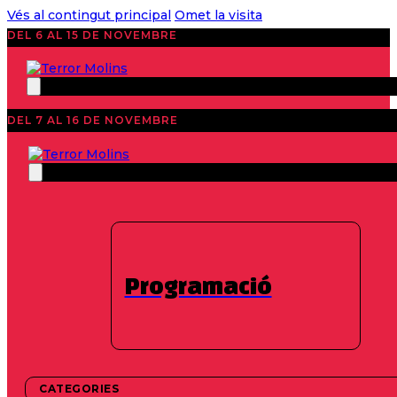
Vés al contingut principal
Omet la visita
DEL 6 AL 15 DE NOVEMBRE
DEL 7 AL 16 DE NOVEMBRE
Notícies
41 Edition 2022
,
Destacats
,
Microrelats
,
Palmarès
Veredicte 16è
Concurs de
Programació
Microrelats de Terror
CATEGORIES