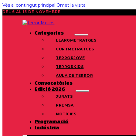
Vés al contingut principal
Omet la visita
DEL 6 AL 15 DE NOVEMBRE
Categories
LLARGMETRATGES
CURTMETRATGES
TERRORJOVE
TERRORKIDS
AULA DE TERROR
Convocatòries
Edició 2026
JURATS
PREMSA
NOTÍCIES
Programació
Indústria