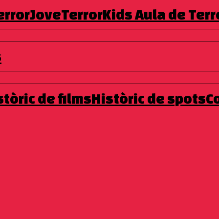
errorJove
TerrorKids
Aula de Terr
s
’Ona, la seva vaca i la seva millor amiga. L’animal pateix una mala
tard, el pare emmalalteix greument i en Jan comença a tractar-l
stòric de films
Històric de spots
C