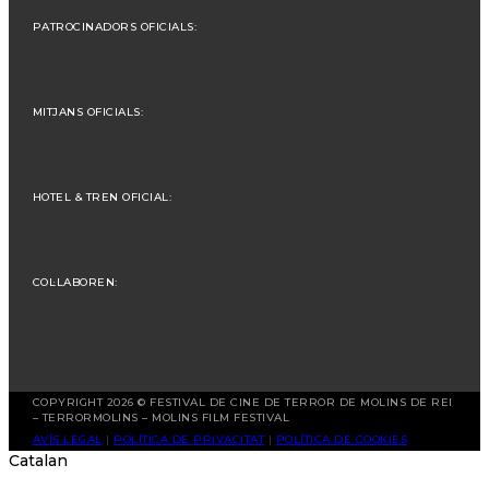
PATROCINADORS OFICIALS:
MITJANS OFICIALS:
HOTEL & TREN OFICIAL:
COL·LABOREN:
COPYRIGHT 2026 © FESTIVAL DE CINE DE TERROR DE MOLINS DE REI
– TERRORMOLINS – MOLINS FILM FESTIVAL
AVÍS LEGAL
|
POLÍTICA DE PRIVACITAT
|
POLÍTICA DE COOKIES
Catalan