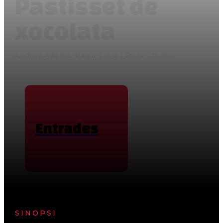
Pastisset de
xocolata
Andrea Adame, Paula Trejo | 2024 | 11 min.
Entrades
SINOPSI