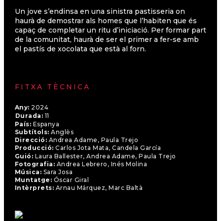
Un jove s’endinsa en una sinistra pastisseria on
haurà de demostrar als homes que l’habiten que és
capaç de completar un ritu d’iniciació. Per formar part
de la comunitat, haurà de ser el primer a fer-se amb
el pastís de xocolata que està al forn.
FITXA TÈCNICA
Any:
2024
Durada:
11
País:
Espanya
Subtítols:
Anglès
Direcció:
Andrea Adame, Paula Trejo
Producció:
Carlos Jota Mata, Candela García
Guió:
Laura Ballester, Andrea Adame, Paula Trejo
Fotografia:
Andrea Lebrero, Inés Molina
Música:
Sara Josa
Muntatge:
Óscar Giral
Intèrprets:
Arnau Márquez, Marc Baltà