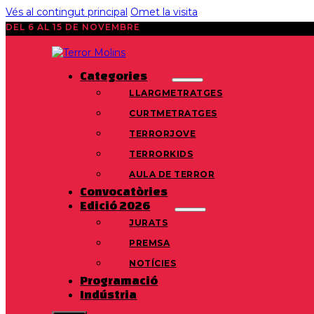
Vés al contingut principal
Omet la visita
DEL 6 AL 15 DE NOVEMBRE
Categories
LLARGMETRATGES
CURTMETRATGES
TERRORJOVE
TERRORKIDS
AULA DE TERROR
Convocatòries
Edició 2026
JURATS
PREMSA
NOTÍCIES
Programació
Indústria