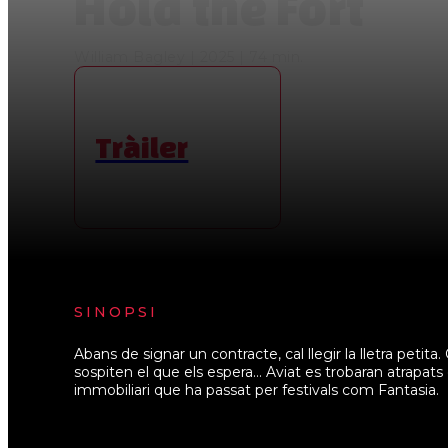
Hold the Fort
William Bagley | 2025 | 74 min.
Tràiler
SINOPSI
Abans de signar un contracte, cal llegir la lletra pet
sospiten el que els espera… Aviat es trobaran atrapats
immobiliari que ha passat per festivals com Fantasia.