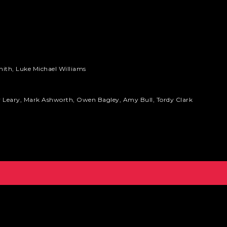
mith, Luke Michael Williams
ey Leary, Mark Ashworth, Owen Bagley, Amy Bull, Tordy Clark