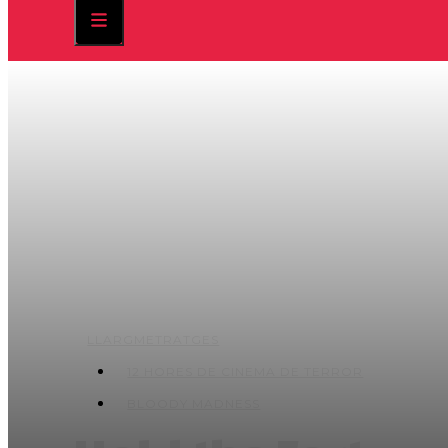
LLARGMETRATGES
12 HORES DE CINEMA DE TERROR
BLOODY MADNESS