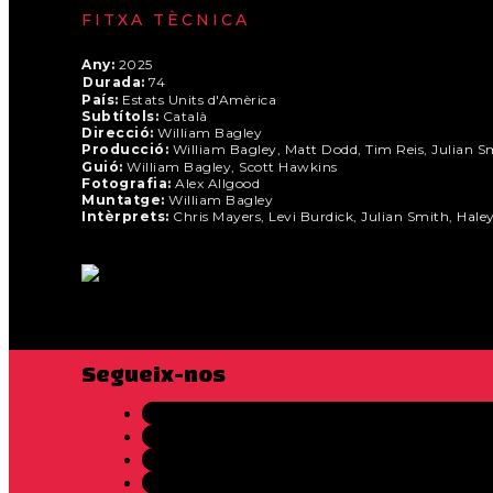
FITXA TÈCNICA
Any:
2025
Durada:
74
País:
Estats Units d'Amèrica
Subtítols:
Català
Direcció:
William Bagley
Producció:
William Bagley, Matt Dodd, Tim Reis, Julian S
Guió:
William Bagley, Scott Hawkins
Fotografia:
Alex Allgood
Muntatge:
William Bagley
Intèrprets:
Chris Mayers, Levi Burdick, Julian Smith, Hal
Segueix-nos