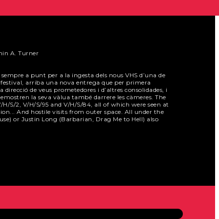
min A. Turner
 sempre a punt per a la ingesta dels nous VHS d’una de
al festival, arriba una nova entrega que per primera
 la direcció de veus prometedores i d’altres consolidades, i
 demostren la seva vàlua també darrere les càmeres. The
/H/S/2, V/H/S/95 and V/H/S/84, all of which were seen at
ion... And hostile visits from outer space. All under the
use) or Justin Long (Barbarian, Drag Me to Hell) also