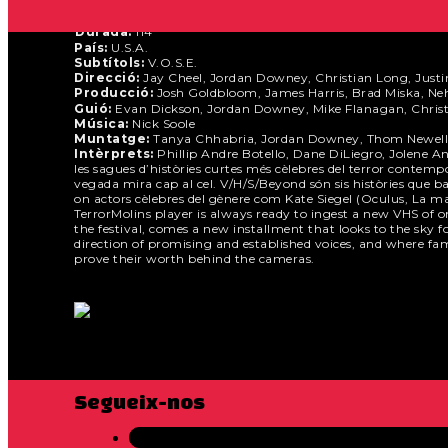
Any:
2024
Durada:
114
País:
U.S.A.
Subtítols:
V.O.S.E.
Direcció:
Jay Cheel, Jordan Downey, Christian Long, Justin 
Producció:
Josh Goldbloom, James Harris, Brad Miska, Neh
Guió:
Evan Dickson, Jordan Downey, Mike Flanagan, Christia
Música:
Nick Soole
Muntatge:
Tanya Chhabria, Jordan Downey, Thom Newell,
Intèrprets:
Phillip Andre Botello, Dane DiLiegro, Jolene A
les sagues d’històries curtes més cèlebres del terror contempo
vegada mira cap al cel. V/H/S/Beyond són sis històries que barre
on actors cèlebres del gènere com Kate Siegel (Oculus, La ma
TerrorMolins player is always ready to ingest a new VHS of 
the festival, comes a new installment that looks to the sky for
direction of promising and established voices, and where fam
prove their worth behind the cameras.
Segueix-nos