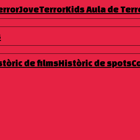
errorJove
TerrorKids
Aula de Terr
s
stòric de films
Històric de spots
C
a la ingesta dels nous VHS d’una de les sagues d’històries curte
 al festival, arriba una nova entrega que per primera vegada mira 
erior. Tot sota la direcció de veus prometedores i d’altres consoli
arbarian, Arrossega’m a l’infern) demostren la seva vàlua també d