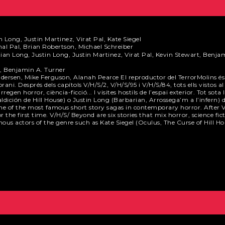
Long, Justin Martinez, Virat Pal, Kate Siegel
al Pal, Brian Robertson, Michael Schreiber
n Long, Justin Long, Justin Martinez, Virat Pal, Kevin Stewart, Benja
 Benjamin A. Turner
ndersen, Mike Ferguson, Alanah Pearce El reproductor del TerrorMolins és
rani. Després dels capítols V/H/S/2, V/H/S/95 i V/H/S/84, tots ells vistos 
gen horror, ciència-ficció... I visites hostils de l’espai exterior. Tot sota
ldición de Hill House) o Justin Long (Barbarian, Arrossega’m a l’infern)
one of the most famous short story sagas in contemporary horror. After V
 the first time. V/H/S/ Beyond are six stories that mix horror, science fict
ous actors of the genre such as Kate Siegel (Oculus, The Curse of Hill Ho