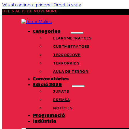
Vés al contingut principal
Omet la visita
DEL 6 AL 15 DE NOVEMBRE
Categories
LLARGMETRATGES
CURTMETRATGES
TERRORJOVE
TERRORKIDS
AULA DE TERROR
Convocatòries
Edició 2026
JURATS
PREMSA
NOTÍCIES
Programació
Indústria