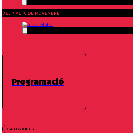
DEL 7 AL 16 DE NOVEMBRE
Programació
LLARGMETRATGES
BLOODY MADNESS
V/H/S/ Beyond
CATEGORIES
Jay Cheel, Jordan Downey, Christian Long, Justin Lo