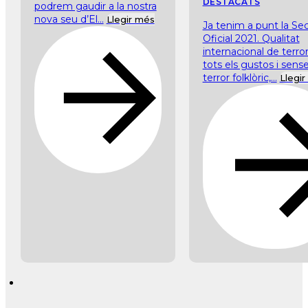
DESTACATS
podrem gaudir a la nostra
nova seu d’El...
Llegir més
Ja tenim a punt la Se
Oficial 2021. Qualitat
internacional de terror
tots els gustos i sense
terror folklòric,...
Llegi