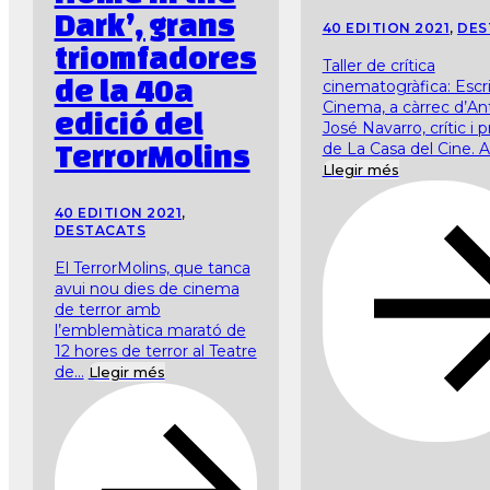
Dark’, grans
40 EDITION 2021
,
DES
triomfadores
Taller de crítica
de la 40a
cinematogràfica: Escr
Cinema, a càrrec d’An
edició del
José Navarro, crític i 
TerrorMolins
de La Casa del Cine. A p
Llegir més
40 EDITION 2021
,
DESTACATS
El TerrorMolins, que tanca
avui nou dies de cinema
de terror amb
l’emblemàtica marató de
12 hores de terror al Teatre
de...
Llegir més