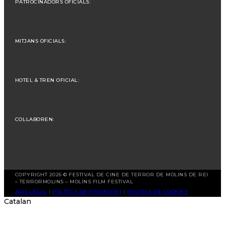
PATROCINADORS OFICIALS:
MITJANS OFICIALS:
HOTEL & TREN OFICIAL:
COL·LABOREN:
COPYRIGHT 2026 © FESTIVAL DE CINE DE TERROR DE MOLINS DE REI
– TERRORMOLINS – MOLINS FILM FESTIVAL
AVÍS LEGAL
|
POLÍTICA DE PRIVACITAT
|
POLÍTICA DE COOKIES
Catalan