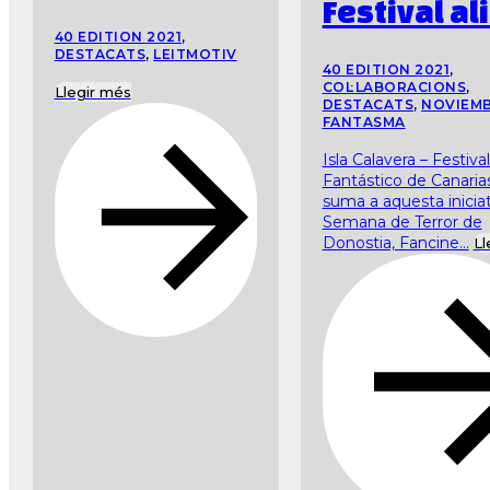
Festival al
40 EDITION 2021
,
DESTACATS
,
LEITMOTIV
40 EDITION 2021
,
COL·LABORACIONS
,
Llegir més
DESTACATS
,
NOVIEM
FANTASMA
Isla Calavera – Festiva
Fantástico de Canaria
suma a aquesta iniciat
Semana de Terror de
Donostia, Fancine...
Ll