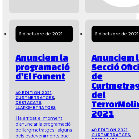
6 d’octubre de 2021
6 d’octubre de 2021
Anunciem la
Anunciem 
programació
Secció Ofic
d’El Foment
de
Curtmetra
del
40 EDITION 2021
,
CURTMETRATGES
,
TerrorMoli
DESTACATS
,
LLARGMETRATGES
2021
Ha arribat el moment
d’anunciar la programació
de llargmetratges i alguns
40 EDITION 2021
,
CURTMETRATGES
,
dels esdeveniments que